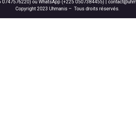
5 0747576220) ou WhatsApp (+225 0507384455) | contact@uh
Copyright 2023 Uhmanis – Tous droits réservés.